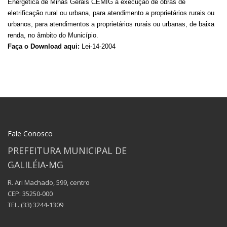
Energética de Minas Gerais CEMIG a execução de obras de
eletrificação rural ou urbana, para atendimento a proprietários rurais ou
urbanos, para atendimentos a proprietários rurais ou urbanas, de baixa
renda, no âmbito do Município.
Faça o Download aqui:
Lei-14-2004
Fale Conosco
PREFEITURA MUNICIPAL DE
GALILÉIA-MG
R. Ari Machado, 599, centro
CEP: 35250-000
TEL.
(33) 3244-1309