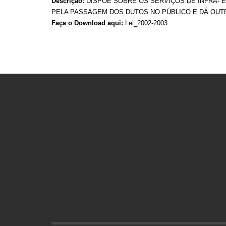
Descrição:
DISPÕE SOBRE OS SERVIÇOS DE INFRA- E
PELA PASSAGEM DOS DUTOS NO PÚBLICO E DÁ OUT
Faça o Download aqui:
Lei_2002-2003