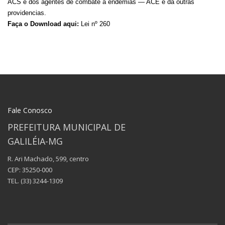
ACS e dos agentes de combate a endemias — ACE e da outras
providencias.
Faça o Download aqui:
Lei nº 260
Fale Conosco
PREFEITURA MUNICIPAL DE
GALILÉIA-MG
R. Ari Machado, 599, centro
CEP: 35250-000
TEL.
(33) 3244-1309