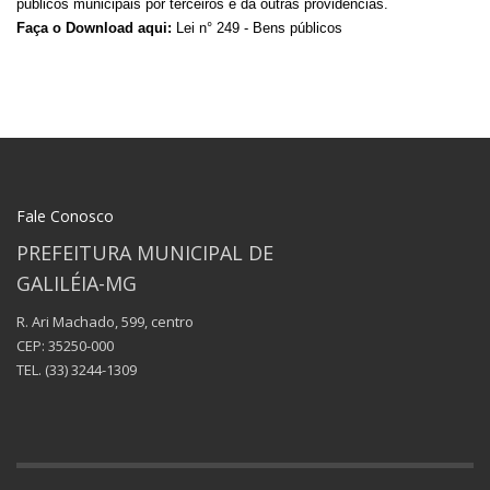
publicos municipais por terceiros e da outras providencias.
Faça o Download aqui:
Lei n° 249 - Bens públicos
Fale Conosco
PREFEITURA MUNICIPAL DE
GALILÉIA-MG
R. Ari Machado, 599, centro
CEP: 35250-000
TEL.
(33) 3244-1309