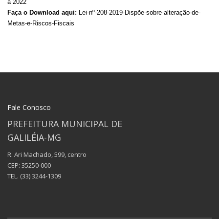
a 2022
Faça o Download aqui:
Lei-nº-208-2019-Dispõe-sobre-alteração-de-
Metas-e-Riscos-Fiscais
Fale Conosco
PREFEITURA MUNICIPAL DE
GALILÉIA-MG
R. Ari Machado, 599, centro
CEP: 35250-000
TEL.
(33) 3244-1309