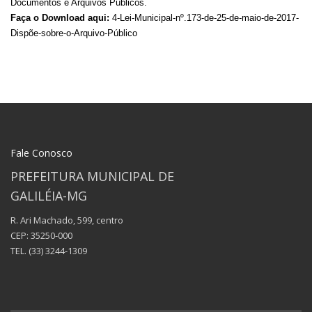
Documentos e Arquivos Públicos.
Faça o Download aqui:
4-Lei-Municipal-nº.173-de-25-de-maio-de-2017-
Dispõe-sobre-o-Arquivo-Público
Fale Conosco
PREFEITURA MUNICIPAL DE
GALILÉIA-MG
R. Ari Machado, 599, centro
CEP: 35250-000
TEL.
(33) 3244-1309