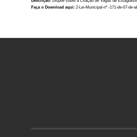
Descrição:
Dispõe sobre a Criação de Vagas de Estagiários
Faça o Download aqui:
2-Lei-Municipal-nº.-171-de-07-de-a