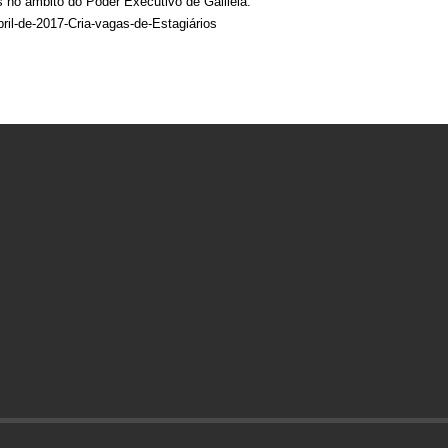
 no âmbito do Poder Executivo de Galileia.
bril-de-2017-Cria-vagas-de-Estagiários