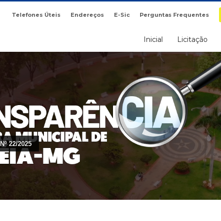
Telefones Úteis
Endereços
E-Sic
Perguntas Frequentes
Inicial
Licitação
º 22/2025