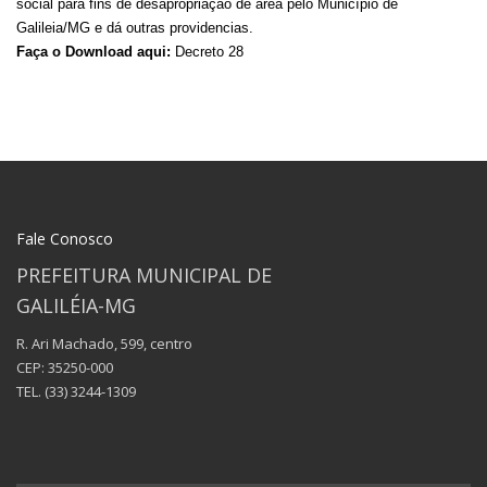
social para fins de desapropriação de área pelo Município de
Galileia/MG e dá outras providencias.
Faça o Download aqui:
Decreto 28
Fale Conosco
PREFEITURA MUNICIPAL DE
GALILÉIA-MG
R. Ari Machado, 599, centro
CEP: 35250-000
TEL.
(33) 3244-1309