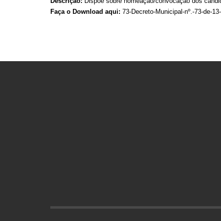
Descrição:
Dispõe sobre nomeação/convocação dos candidat
Faça o Download aqui:
73-Decreto-Municipal-nº.-73-de-13