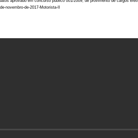
os aprovado em concurso público 001/2009, de provimento de cargos efetivo
-de-novembro-de-2017-Motorista-II