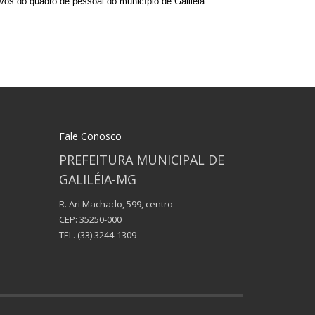
s do quadro de pessoal do município de Galiléia.
Fale Conosco
PREFEITURA MUNICIPAL DE
GALILÉIA-MG
R. Ari Machado, 599, centro
CEP: 35250-000
TEL.
(33) 3244-1309