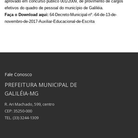
aprovado em concurso público 001/2009, de provimento de cargos
efetivos do quadro de pessoal do município de Galiléia.
Faça o Download aqui:
64-Decreto-Municipal-nº.-64-de-13-de-
novembro-de-2017-Auxiliar-Educacional-de-Escrita
Fale Conosco
PREFEITURA MUNICIPAL DE
GALILÉIA-MG
R. Ari Machado, 599, centro
CEP: 35250-000
TEL.
(33) 3244-1309