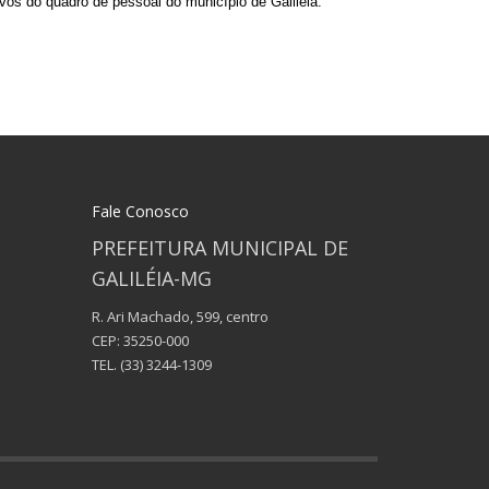
s do quadro de pessoal do município de Galiléia.
Fale Conosco
PREFEITURA MUNICIPAL DE
GALILÉIA-MG
R. Ari Machado, 599, centro
CEP: 35250-000
TEL.
(33) 3244-1309