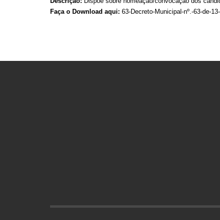
Descrição:
Dispõe sobre nomeação/convocação dos candidat
Faça o Download aqui:
63-Decreto-Municipal-nº.-63-de-1