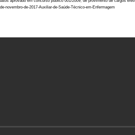
os aprovado em concurso público 001/2009, de provimento de cargos efetivo
3-de-novembro-de-2017-Auxiliar-de-Saúde-Técnico-em-Enfermagem