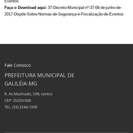
Eventos
Faça o Download aqui:
37-Decreto-Municipal-nº-37-06-de-junho-de-
2017-Dispõe-Sobre-Normas-de-Segurança-e-Fiscalização-de-Eventos
Fale Conosco
PREFEITURA MUNICIPAL DE
GALILÉIA-MG
R. Ari Machado, 599, centro
CEP: 35250-000
TEL.
(33) 3244-1309