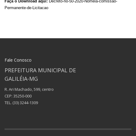
Faça o Download aqui:
Decreto-no-50-2020-Nomeia-comissao-
Permanente-de-Licitacao
Fale Conosco
PREFEITURA MUNICIPAL DE
GALILÉIA-MG
R. Ari Machado, 599, centro
CEP: 35250-000
TEL.
(33) 3244-1309