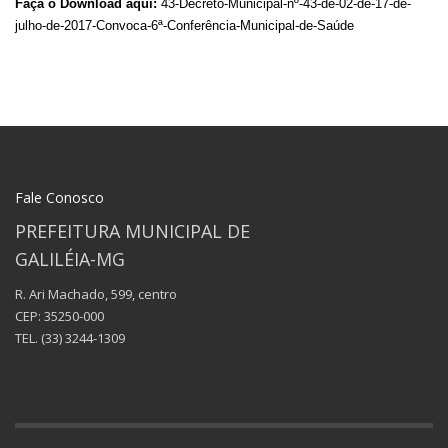
Faça o Download aqui:
43-Decreto-Municipal-nº-43-de-02-de-17-de-
julho-de-2017-Convoca-6ª-Conferência-Municipal-de-Saúde
Fale Conosco
PREFEITURA MUNICIPAL DE
GALILÉIA-MG
R. Ari Machado, 599, centro
CEP: 35250-000
TEL.
(33) 3244-1309