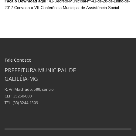
Faça o Download aqui:
41-Decreto-Municipal-nº-41-de-28-de-junho-de-
2017-Convoca-a-VII-Conferência-Municipal-de-Assistência-Social.
Fale Conosco
PREFEITURA MUNICIPAL DE
GALILÉIA-MG
R. Ari Machado, 599, centro
CEP: 35250-000
TEL.
(33) 3244-1309