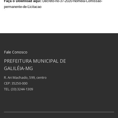
Faça o Download aqui:
Decreto-no-37-2020-Nomeia-Comissao-
permanente-de-Licitacao
Fale Conosco
PREFEITURA MUNICIPAL DE
GALILÉIA-MG
R. Ari Machado, 599, centro
CEP: 35250-000
TEL.
(33) 3244-1309