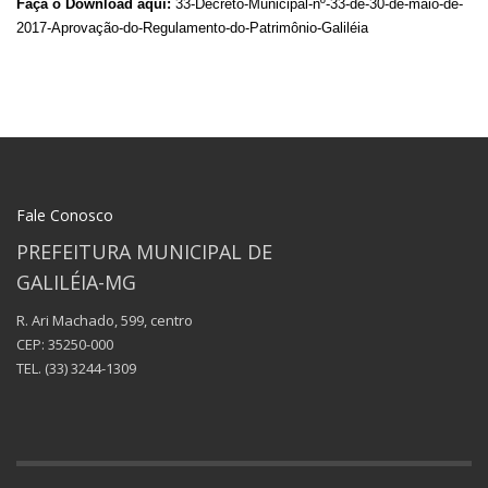
Faça o Download aqui:
33-Decreto-Municipal-nº-33-de-30-de-maio-de-
2017-Aprovação-do-Regulamento-do-Patrimônio-Galiléia
Fale Conosco
PREFEITURA MUNICIPAL DE
GALILÉIA-MG
R. Ari Machado, 599, centro
CEP: 35250-000
TEL.
(33) 3244-1309