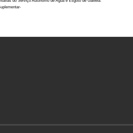
árias do Serviço Autônomo de Agua e Esgoto de Galileia.
Suplementar-