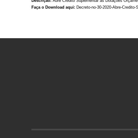
Descrição:
Abre Credito Suplementar as Dotações Orçament
Faça o Download aqui:
Decreto-no-30-2020-Abre-Credito-