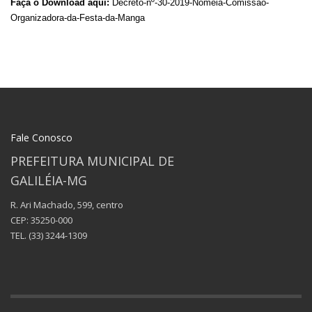
Faça o Download aqui:
Decreto-nº-30-2019-Nomeia-Comissão-
Organizadora-da-Festa-da-Manga
Fale Conosco
PREFEITURA MUNICIPAL DE
GALILÉIA-MG
R. Ari Machado, 599, centro
CEP: 35250-000
TEL.
(33) 3244-1309