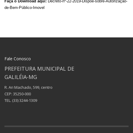
Faça o Download aqui:
Decreto-nº-22-2019-Dispõe-sobre-Autorização-
de-Bem-Público-Imovel
Fale Conosco
PREFEITURA MUNICIPAL DE
GALILÉIA-MG
R. Ari Machado, 599, centro
CEP: 35250-000
TEL.
(33) 3244-1309