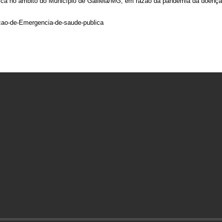
a no âmbito do Município de Galileia/MG, em razão da pandemia da doença i
cao-de-Emergencia-de-saude-publica