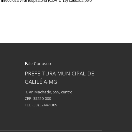
nfecciosa viral respiratória (COVID 19) causada pelo
Fale Conosco
PREFEITURA MUNICIPAL DE
GALILÉIA-MG
R. Ari Machado, 599, centro
CEP: 35250-000
TEL.
(33) 3244-1309