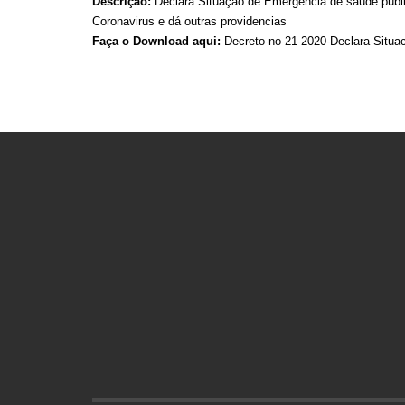
Descrição:
Declara Situação de Emergência de saúde públic
Coronavirus e dá outras providencias
Faça o Download aqui:
Decreto-no-21-2020-Declara-Situa