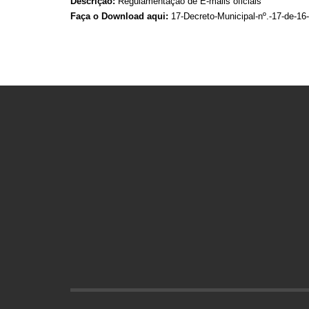
Descrição:
Regulamentação de E-mails oficiais
Faça o Download aqui:
17-Decreto-Municipal-nº.-17-de-16