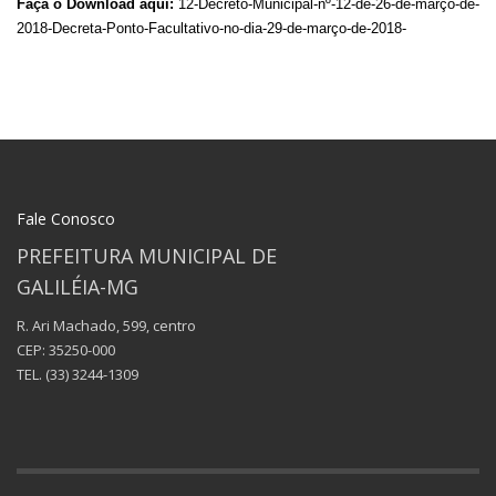
Faça o Download aqui:
12-Decreto-Municipal-nº-12-de-26-de-março-de-
2018-Decreta-Ponto-Facultativo-no-dia-29-de-março-de-2018-
Fale Conosco
PREFEITURA MUNICIPAL DE
GALILÉIA-MG
R. Ari Machado, 599, centro
CEP: 35250-000
TEL.
(33) 3244-1309