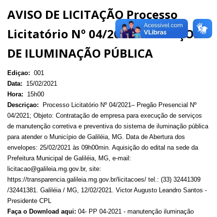
AVISO DE LICITAÇÃO Processo
Licitatório Nº 04/2021 – SERVIÇOS
DE ILUMINAÇÃO PÚBLICA
Ediçao:
001
Data:
15/02/2021
Hora:
15h00
Descriçao:
Processo Licitatório Nº 04/2021– Pregão Presencial Nº
04/2021; Objeto: Contratação de empresa para execução de serviços
de manutenção corretiva e preventiva do sistema de iluminação pública
para atender o Município de Galiléia, MG. Data de Abertura dos
envelopes: 25/02/2021 às 09h00min. Aquisição do edital na sede da
Prefeitura Municipal de Galiléia, MG, e-mail:
licitacao@galileia.mg.gov.br, site:
https://transparencia.galileia.mg.gov.br/licitacoes/ tel.: (33) 32441309
/32441381. Galiléia / MG, 12/02/2021. Victor Augusto Leandro Santos -
Presidente CPL
Faça o Download aqui:
04- PP 04-2021 - manutenção iluminação