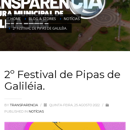
HOME
BLOG & STORIES
NOTÍCIAS
2º FESTIVAL DE PIPAS DE GALILÉIA.
2º Festival de Pipas de
Galiléia.
BY
TRANSPARENCIA
/
QUINTA-FEIRA, 25 AGOSTO 2022
/
PUBLISHED IN
NOTÍCIAS