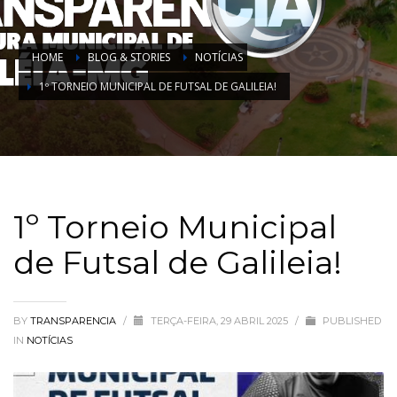
HOME
BLOG & STORIES
NOTÍCIAS
1º TORNEIO MUNICIPAL DE FUTSAL DE GALILEIA!
1º Torneio Municipal
de Futsal de Galileia!
BY
TRANSPARENCIA
/
TERÇA-FEIRA, 29 ABRIL 2025
/
PUBLISHED
IN
NOTÍCIAS