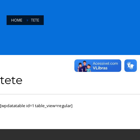
HOME
TETE
tete
[wpdatatable id=1 table_view=regular]