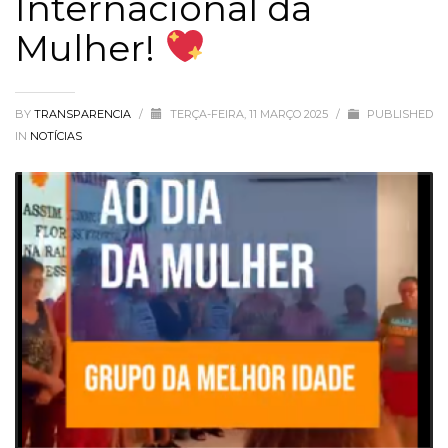
Internacional da
Mulher!
BY
TRANSPARENCIA
/
TERÇA-FEIRA, 11 MARÇO 2025
/
PUBLISHED
IN
NOTÍCIAS