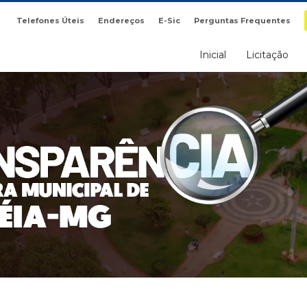
Telefones Úteis
Endereços
E-Sic
Perguntas Frequentes
Inicial
Licitação