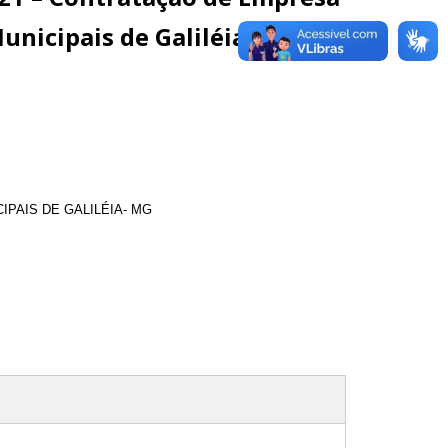
unicipais de Galiléia- MG
PAIS DE GALILÉIA- MG