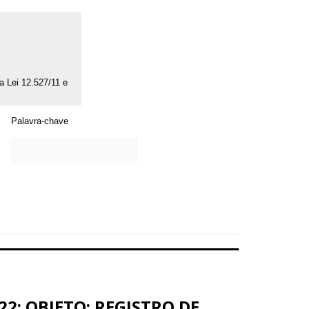
da Lei 12.527/11 e
Palavra-chave
22; OBJETO: REGISTRO DE