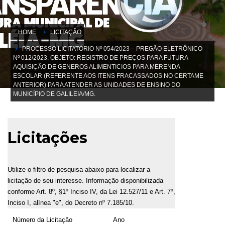
HOME
LICITAÇÃO
PROCESSO LICITATÓRIO Nº 054/2023 – PREGÃO ELETRÔNICO
Nº 012/2023. OBJETO: REGISTRO DE PREÇOS PARA FUTURA
AQUISIÇÃO DE GENEROS ALIMENTICIOS PARA MERENDA
ESCOLAR (REFERENTE AOS ITENS FRACASSADOS NO CERTAME
ANTERIOR) PARA ATENDER AS UNIDADES DE ENSINO DO
MUNICÍPIO DE GALILEIA/MG.
Licitações
Utilize o filtro de pesquisa abaixo para localizar a
licitação de seu interesse. Informação disponibilizada
conforme Art. 8º, §1º Inciso IV, da Lei 12.527/11 e Art. 7º,
Inciso I, alínea "e", do Decreto nº 7.185/10.
Número da Licitação
Ano