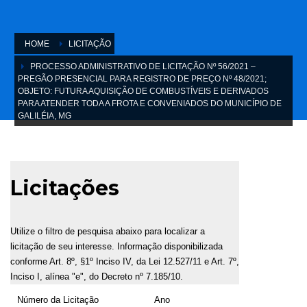
HOME
LICITAÇÃO
PROCESSO ADMINISTRATIVO DE LICITAÇÃO Nº 56/2021 –
PREGÃO PRESENCIAL PARA REGISTRO DE PREÇO Nº 48/2021;
OBJETO: FUTURA AQUISIÇÃO DE COMBUSTÍVEIS E DERIVADOS
PARA ATENDER TODA A FROTA E CONVENIADOS DO MUNICÍPIO DE
GALILÉIA, MG
Licitações
Utilize o filtro de pesquisa abaixo para localizar a
licitação de seu interesse. Informação disponibilizada
conforme Art. 8º, §1º Inciso IV, da Lei 12.527/11 e Art. 7º,
Inciso I, alínea "e", do Decreto nº 7.185/10.
Número da Licitação
Ano