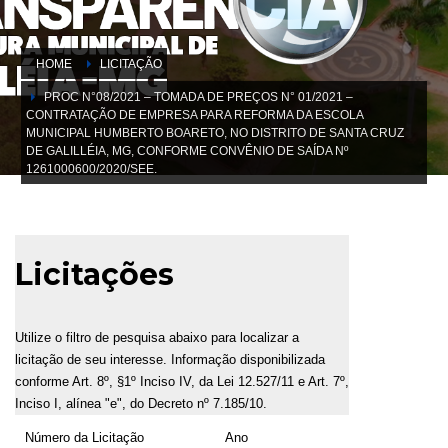
HOME
LICITAÇÃO
PROC N°08/2021 – TOMADA DE PREÇOS N° 01/2021 –
CONTRATAÇÃO DE EMPRESA PARA REFORMA DA ESCOLA
MUNICIPAL HUMBERTO BOARETO, NO DISTRITO DE SANTA CRUZ
DE GALILLÉIA, MG, CONFORME CONVÊNIO DE SAÍDA Nº
1261000600/2020/SEE.
Licitações
Utilize o filtro de pesquisa abaixo para localizar a
licitação de seu interesse. Informação disponibilizada
conforme Art. 8º, §1º Inciso IV, da Lei 12.527/11 e Art. 7º,
Inciso I, alínea "e", do Decreto nº 7.185/10.
Número da Licitação
Ano