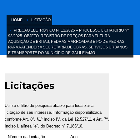
HOME
LICITAÇÃO
PREGÃO ELETRÔNICO Nº 12/2025 – PROCESSO LICITATÓRIO Nº
93/2025. OBJETO: REGISTRO DE PREÇOS PARA FUTURA
AQUISIÇÃO DE BRITAS, PEDRAS MARROADAS E PÓ DE PEDRAS
PARA A ATENDER A SECRETARIA DE OBRAS, SERVIÇOS URBANOS
E TRANSPORTE DO MUNICÍPIO DE GALILEIA/MG.
Licitações
Utilize o filtro de pesquisa abaixo para localizar a
licitação de seu interesse. Informação disponibilizada
conforme Art. 8º, §1º Inciso IV, da Lei 12.527/11 e Art. 7º,
Inciso I, alínea "e", do Decreto nº 7.185/10.
Número da Licitação
Ano