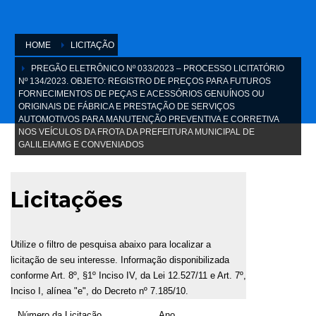
HOME
LICITAÇÃO
PREGÃO ELETRÔNICO Nº 033/2023 – PROCESSO LICITATÓRIO
Nº 134/2023. OBJETO: REGISTRO DE PREÇOS PARA FUTUROS
FORNECIMENTOS DE PEÇAS E ACESSÓRIOS GENUÍNOS OU
ORIGINAIS DE FÁBRICA E PRESTAÇÃO DE SERVIÇOS
AUTOMOTIVOS PARA MANUTENÇÃO PREVENTIVA E CORRETIVA
NOS VEÍCULOS DA FROTA DA PREFEITURA MUNICIPAL DE
GALILEIA/MG E CONVENIADOS
Licitações
Utilize o filtro de pesquisa abaixo para localizar a
licitação de seu interesse. Informação disponibilizada
conforme Art. 8º, §1º Inciso IV, da Lei 12.527/11 e Art. 7º,
Inciso I, alínea "e", do Decreto nº 7.185/10.
Número da Licitação
Ano