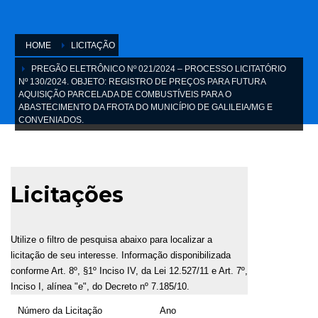
HOME
LICITAÇÃO
PREGÃO ELETRÔNICO Nº 021/2024 – PROCESSO LICITATÓRIO
Nº 130/2024. OBJETO: REGISTRO DE PREÇOS PARA FUTURA
AQUISIÇÃO PARCELADA DE COMBUSTÍVEIS PARA O
ABASTECIMENTO DA FROTA DO MUNICÍPIO DE GALILEIA/MG E
CONVENIADOS.
Licitações
Utilize o filtro de pesquisa abaixo para localizar a
licitação de seu interesse. Informação disponibilizada
conforme Art. 8º, §1º Inciso IV, da Lei 12.527/11 e Art. 7º,
Inciso I, alínea "e", do Decreto nº 7.185/10.
Número da Licitação
Ano