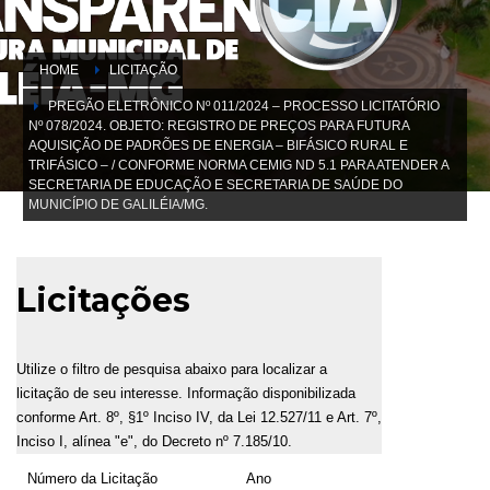
HOME
LICITAÇÃO
PREGÃO ELETRÔNICO Nº 011/2024 – PROCESSO LICITATÓRIO
Nº 078/2024. OBJETO: REGISTRO DE PREÇOS PARA FUTURA
AQUISIÇÃO DE PADRÕES DE ENERGIA – BIFÁSICO RURAL E
TRIFÁSICO – / CONFORME NORMA CEMIG ND 5.1 PARA ATENDER A
SECRETARIA DE EDUCAÇÃO E SECRETARIA DE SAÚDE DO
MUNICÍPIO DE GALILÉIA/MG.
Licitações
Utilize o filtro de pesquisa abaixo para localizar a
licitação de seu interesse. Informação disponibilizada
conforme Art. 8º, §1º Inciso IV, da Lei 12.527/11 e Art. 7º,
Inciso I, alínea "e", do Decreto nº 7.185/10.
Número da Licitação
Ano