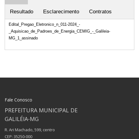
Resultado
Esclarecimento
Contratos
Edital_Pregao_Eletronico_n_011-2024_-
_Aquisicao_de_Padroes_de_Energia_CEMIG_-_Galileia-
MG_1_assinado
Fale Conosco
PREFEITURA MUNICIPAL DE
GALILÉIA-MG
R. Ari Machado, 599, centro
CEP: 35250-000