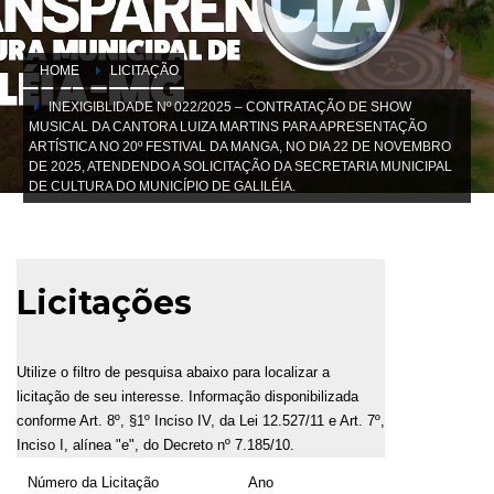
HOME
LICITAÇÃO
INEXIGIBLIDADE Nº 022/2025 – CONTRATAÇÃO DE SHOW
MUSICAL DA CANTORA LUIZA MARTINS PARA APRESENTAÇÃO
ARTÍSTICA NO 20º FESTIVAL DA MANGA, NO DIA 22 DE NOVEMBRO
DE 2025, ATENDENDO A SOLICITAÇÃO DA SECRETARIA MUNICIPAL
DE CULTURA DO MUNICÍPIO DE GALILÉIA.
Licitações
Utilize o filtro de pesquisa abaixo para localizar a
licitação de seu interesse. Informação disponibilizada
conforme Art. 8º, §1º Inciso IV, da Lei 12.527/11 e Art. 7º,
Inciso I, alínea "e", do Decreto nº 7.185/10.
Número da Licitação
Ano