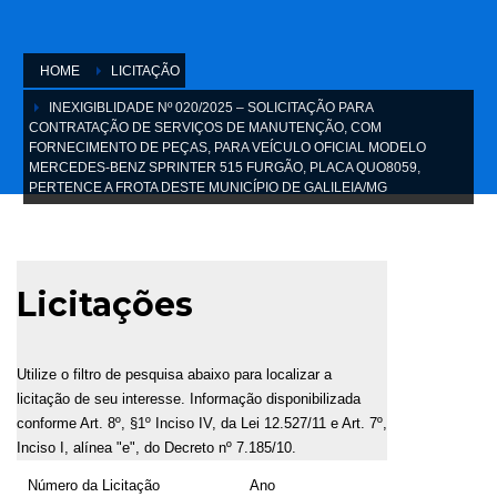
HOME
LICITAÇÃO
INEXIGIBLIDADE Nº 020/2025 – SOLICITAÇÃO PARA
CONTRATAÇÃO DE SERVIÇOS DE MANUTENÇÃO, COM
FORNECIMENTO DE PEÇAS, PARA VEÍCULO OFICIAL MODELO
MERCEDES-BENZ SPRINTER 515 FURGÃO, PLACA QUO8059,
PERTENCE A FROTA DESTE MUNICÍPIO DE GALILEIA/MG
Licitações
Utilize o filtro de pesquisa abaixo para localizar a
licitação de seu interesse. Informação disponibilizada
conforme Art. 8º, §1º Inciso IV, da Lei 12.527/11 e Art. 7º,
Inciso I, alínea "e", do Decreto nº 7.185/10.
Número da Licitação
Ano