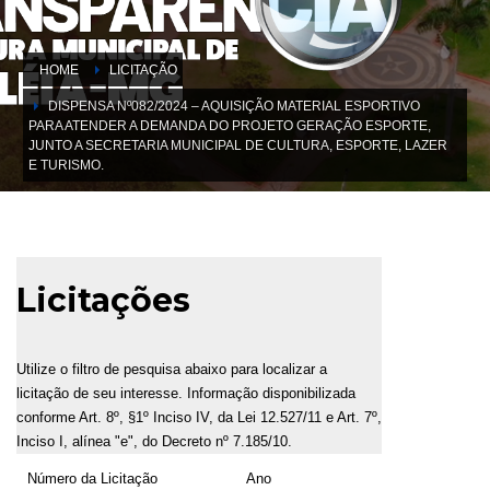
HOME
LICITAÇÃO
DISPENSA Nº082/2024 – AQUISIÇÃO MATERIAL ESPORTIVO
PARA ATENDER A DEMANDA DO PROJETO GERAÇÃO ESPORTE,
JUNTO A SECRETARIA MUNICIPAL DE CULTURA, ESPORTE, LAZER
E TURISMO.
Licitações
Utilize o filtro de pesquisa abaixo para localizar a
licitação de seu interesse. Informação disponibilizada
conforme Art. 8º, §1º Inciso IV, da Lei 12.527/11 e Art. 7º,
Inciso I, alínea "e", do Decreto nº 7.185/10.
Número da Licitação
Ano