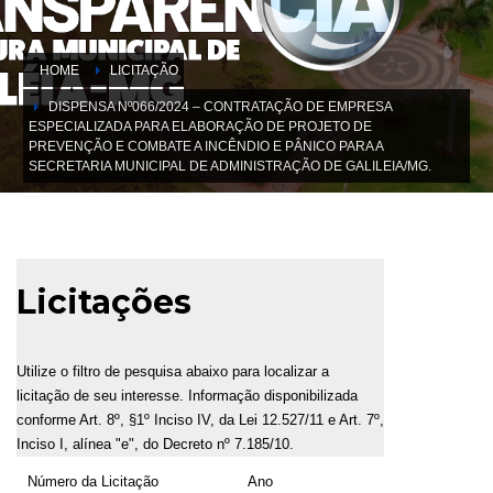
HOME
LICITAÇÃO
DISPENSA Nº066/2024 – CONTRATAÇÃO DE EMPRESA
ESPECIALIZADA PARA ELABORAÇÃO DE PROJETO DE
PREVENÇÃO E COMBATE A INCÊNDIO E PÂNICO PARA A
SECRETARIA MUNICIPAL DE ADMINISTRAÇÃO DE GALILEIA/MG.
Licitações
Utilize o filtro de pesquisa abaixo para localizar a
licitação de seu interesse. Informação disponibilizada
conforme Art. 8º, §1º Inciso IV, da Lei 12.527/11 e Art. 7º,
Inciso I, alínea "e", do Decreto nº 7.185/10.
Número da Licitação
Ano