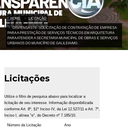
HOME
LICITAÇÃO
DISPENSA 076- SOLICITAÇÃO DE CONTRATAÇÃO DE EMPRESA
PARA A PRESTAÇÃO DE SERVIÇOS TÉCNICOS EM ARQUITETURA
PARA ATENDER A SECRETARIA MUNICIPAL DE OBRAS E SERVIÇOS
URBANOS DO MUNICÍPIO DE GALILEIA/MG .
Licitações
Utilize o filtro de pesquisa abaixo para localizar a
licitação de seu interesse. Informação disponibilizada
conforme Art. 8º, §1º Inciso IV, da Lei 12.527/11 e Art. 7º,
Inciso I, alínea "e", do Decreto nº 7.185/10.
Número da Licitação
Ano