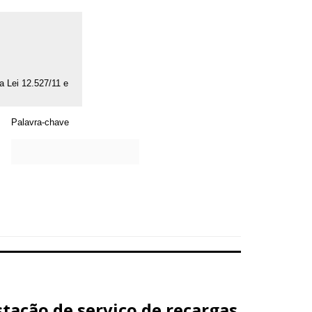
da Lei 12.527/11 e
Palavra-chave
tação de serviço de recargas