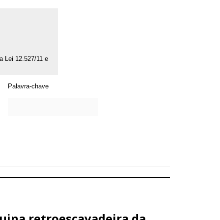
da Lei 12.527/11 e
Palavra-chave
uina retroescavadeira da