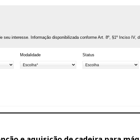
o de seu interesse. Informação disponibilizada conforme Art. 8º, §1º Inciso IV, 
Modalidade
Status
ção e aquisição de cadeira para máq