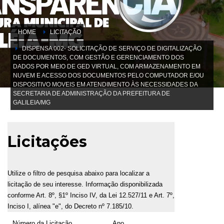
HOME
LICITAÇÃO
DISPENSA 002- SOLICITAÇÃO DE SERVIÇO DE DIGITALIZAÇÃO
DE DOCUMENTOS, COM GESTÃO E GERENCIAMENTO DOS
DADOS POR MEIO DE GED VIRTUAL, COM ARMAZENAMENTO EM
NUVEM E ACESSO DOS DOCUMENTOS PELO COMPUTADOR E/OU
DISPOSITIVO MOVEIS EM ATENDIMENTO ÀS NECESSIDADES DA
SECRETARIA DE ADMINISTRAÇÃO DA PREFEITURA DE
GALILEIA/MG
Licitações
Utilize o filtro de pesquisa abaixo para localizar a
licitação de seu interesse. Informação disponibilizada
conforme Art. 8º, §1º Inciso IV, da Lei 12.527/11 e Art. 7º,
Inciso I, alínea "e", do Decreto nº 7.185/10.
Número da Licitação
Ano