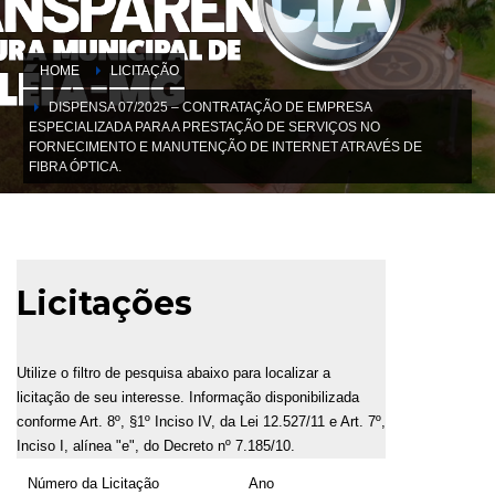
HOME
LICITAÇÃO
DISPENSA 07/2025 – CONTRATAÇÃO DE EMPRESA
ESPECIALIZADA PARA A PRESTAÇÃO DE SERVIÇOS NO
FORNECIMENTO E MANUTENÇÃO DE INTERNET ATRAVÉS DE
FIBRA ÓPTICA.
Licitações
Utilize o filtro de pesquisa abaixo para localizar a
licitação de seu interesse. Informação disponibilizada
conforme Art. 8º, §1º Inciso IV, da Lei 12.527/11 e Art. 7º,
Inciso I, alínea "e", do Decreto nº 7.185/10.
Número da Licitação
Ano