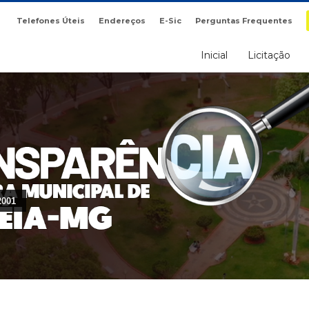
Telefones Úteis
Endereços
E-Sic
Perguntas Frequentes
Inicial
Licitação
2001