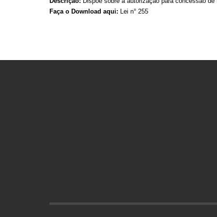
Descrição:
Dispõe sobre a autorização para concessão de re
Faça o Download aqui:
Lei n° 255